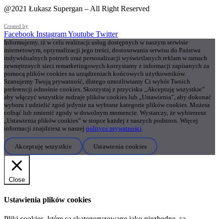
@2021 Łukasz Supergan – All Right Reserved
Created by
Facebook
Instagram
Youtube
Twitter
Informujemy, iż w celu realizacji usług dostępnych w naszym serwisie
internetowym, optymalizacji jego treści, dostosowania serwisu do Państwa
indywidualnych potrzeb oraz personalizacji wyświetlanych reklam w ramach
zewnętrznych sieci remarketingowych korzystamy z informacji zapisanych za
pomocą plików cookies na urządzeniach końcowych użytkowników.
Szanujemy Twoją prywatność, dlatego umożliwiamy Ci wybór Twoich
preferencji odnośnie cookies. Skorzystaj z przycisku „Akceptuję wszystkie”
aby włączyć wszystkie rodzaje plików cookies lub „Ustawienia”, aby dokonać
wyboru i udzielić zgód jedynie na wybrane kategorie plików cookies. Możesz
cofnąć lub zmienić zgody w dowolnym momencie. Wystarczy, że wybierzesz
„Ustawienia plików cookies” w stopce każdej z naszych podstron. Więcej
informacji znajdziesz w naszej
polityce prywatności
.
Akceptuję wszystkie
Ustawienia cookies
Close
Ustawienia plików cookies
Pliki cookies, które są skategoryzowane jako niezbędne, są