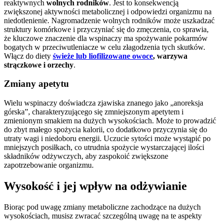
reaktywnych
wolnych rodników
. Jest to konsekwencją
zwiększonej aktywności metabolicznej i odpowiedzi organizmu na
niedotlenienie. Nagromadzenie wolnych rodników może uszkadzać
struktury komórkowe i przyczyniać się do zmęczenia, co sprawia,
że kluczowe znaczenie dla wspinaczy ma spożywanie pokarmów
bogatych w przeciwutleniacze w celu złagodzenia tych skutków.
Włącz do diety
świeże lub liofilizowane owoce
, warzywa
strączkowe i orzechy
.
Zmiany apetytu
Wielu wspinaczy doświadcza zjawiska znanego jako „anoreksja
górska”, charakteryzującego się zmniejszonym apetytem i
zmienionym smakiem na dużych wysokościach. Może to prowadzić
do zbyt małego spożycia kalorii, co dodatkowo przyczynia się do
utraty wagi i niedoboru energii. Uczucie sytości może wystąpić po
mniejszych posiłkach, co utrudnia spożycie wystarczającej ilości
składników odżywczych, aby zaspokoić zwiększone
zapotrzebowanie organizmu.
Wysokość i jej wpływ na odżywianie
Biorąc pod uwagę zmiany metaboliczne zachodzące na dużych
wysokościach, musisz zwracać szczególną uwagę na te aspekty