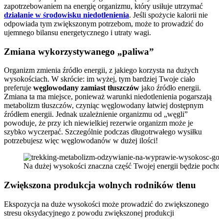
zapotrzebowaniem na energię organizmu, który usiłuje utrzymać
działanie w środowisku niedotlenienia
. Jeśli spożycie kalorii nie
odpowiada tym zwiększonym potrzebom, może to prowadzić do
ujemnego bilansu energetycznego i utraty wagi.
Zmiana wykorzystywanego „paliwa”
Organizm zmienia źródło energii, z jakiego korzysta na dużych
wysokościach. W skrócie: im wyżej, tym bardziej Twoje ciało
preferuje
węglowodany zamiast tłuszczów
jako źródło energii.
Zmiana ta ma miejsce, ponieważ warunki niedotlenienia pogarszają
metabolizm tłuszczów, czyniąc węglowodany łatwiej dostępnym
źródłem energii. Jednak uzależnienie organizmu od „węgli”
powoduje, że przy ich niewielkiej rezerwie organizm może je
szybko wyczerpać. Szczególnie podczas długotrwałego wysiłku
potrzebujesz więc węglowodanów w dużej ilości!
Na dużej wysokości znaczna część Twojej energii będzie poc
Zwiększona produkcja wolnych rodników tlenu
Ekspozycja na duże wysokości może prowadzić do zwiększonego
stresu oksydacyjnego z powodu zwiększonej produkcji