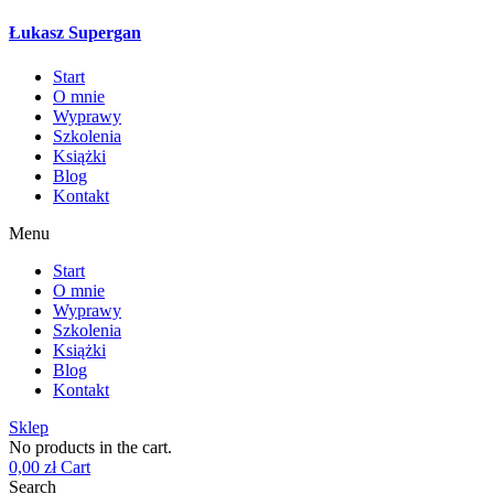
Łukasz Supergan
Start
O mnie
Wyprawy
Szkolenia
Książki
Blog
Kontakt
Menu
Start
O mnie
Wyprawy
Szkolenia
Książki
Blog
Kontakt
Sklep
No products in the cart.
0,00
zł
Cart
Search