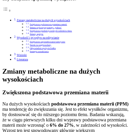
Zmiany metaboliczne na dużych wysokościach
Zwiększona podstawowa przemiana materii
Zmiana wykorzystywanego „paliwa”
Zwiększona produkcja wolnych rodników tlenu
Zmiany apetytu
Wysokość i jej wpływ na odżywianie
Zwiększone zapotrzebowanie kaloryczne
Nacisk na węglowodany
Odpowiednie spożycie białka
Strategie nawadniania
Wnioski
Literatura
Zmiany metaboliczne na dużych
wysokościach
Zwiększona podstawowa przemiana materii
Na dużych wysokościach
podstawowa przemiana materii (PPM)
ma tendencję do zwiększania się. Jest to efekt wysiłków organizmu,
by dostosować się do niższego poziomu tlenu. Badania wskazują,
że w ciągu pierwszych kilku dni wyprawy podstawowa przemiana
materii może wzrosnąć o
6% do 27%
, w zależności od wysokości.
Wzrost ten jest spowodowany głównie większym