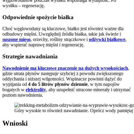
węglowodanów podczas wysiłku wspomaga wydajność. Po
wysiłku – regenerację.
Odpowiednie spożycie białka
Choć węglowodany są kluczowe, białko jest również ważne dla
odbudowy mięśni. Uwzględnij źródła białka, takie jak świeże i
suszone mięso
, orzechy, rośliny strączkowe i
odżywki białkowe
,
aby wspierać naprawę mięśni i regenerację.
Strategie nawadniania
Nawodnienie ma kluczowe znaczenie na dużych wysokościach
,
gdzie utrata płynów następuje szybciej z powodu zwiększonego
oddychania i niższej wilgotności. Wspinacze powinni dążyć do
wypijania od
4 do 5 litrów płynów dziennie
, w tym napojów
bogatych w
elektrolity
, aby uzupełnić utracone minerały i utrzymać
poziom nawodnienia.
Góry wysokie to również nawadnianie. Oprócz wody pamiętaj o 
Wnioski