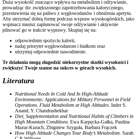
Duża wysokość znacząco wpływa na metabolizm i odżywianie,
prowadząc do: zwiększonego zapotrzebowania kalorycznego,
przestawienia się na paliwo z węglowodanów i obniżenia apetytu.
Aby utrzymać dobrą formę podczas wypraw wysokogórskich, jako
wspinacz musisz zaplanować swoje odżywianie i aktywnie
pilnować go w trakcie wyprawy. Skupiaj się na:
odpowiednim spożyciu kalorii,
nadaj priorytet węglowodanom i białkom oraz
utrzymuj odpowiednie nawodnienie.
Te działania mogą złagodzić niekorzystne skutki wysokości i
zwiększyć Twoje szanse na sukces w górach wysokich.
Literatura
Nutritional Needs In Cold And In High-Altitude
Environments: Applications for Military Personnel in Field
Operations. Fluid Metabolism at High Altitudes.
Inder S.
Anand, Y. Chandrashekhar
Diet, Supplementation and Nutritional Habits of Climbers in
High Mountain Conditions.
Ewa Karpęcka-Gałka, Paulina
Mazur-Kurach, Zbigniew Szyguła, Barbara Frączek
How High Altitude Changes Your Body’s Metabolism.
Sarah
C.P. Williams