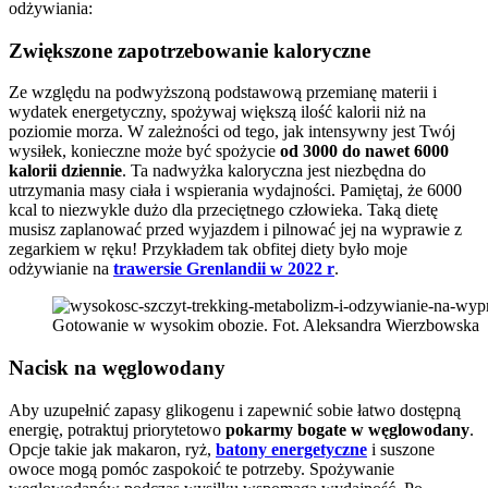
odżywiania:
Zwiększone zapotrzebowanie kaloryczne
Ze względu na podwyższoną podstawową przemianę materii i
wydatek energetyczny, spożywaj większą ilość kalorii niż na
poziomie morza. W zależności od tego, jak intensywny jest Twój
wysiłek, konieczne może być spożycie
od 3000 do nawet 6000
kalorii dziennie
. Ta nadwyżka kaloryczna jest niezbędna do
utrzymania masy ciała i wspierania wydajności. Pamiętaj, że 6000
kcal to niezwykle dużo dla przeciętnego człowieka. Taką dietę
musisz zaplanować przed wyjazdem i pilnować jej na wyprawie z
zegarkiem w ręku! Przykładem tak obfitej diety było moje
odżywianie na
trawersie Grenlandii w 2022 r
.
Gotowanie w wysokim obozie. Fot. Aleksandra Wierzbowska
Nacisk na węglowodany
Aby uzupełnić zapasy glikogenu i zapewnić sobie łatwo dostępną
energię, potraktuj priorytetowo
pokarmy bogate w węglowodany
.
Opcje takie jak makaron, ryż,
batony energetyczne
i suszone
owoce mogą pomóc zaspokoić te potrzeby. Spożywanie