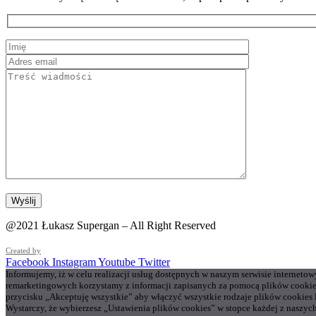
@2021 Łukasz Supergan – All Right Reserved
Created by
Facebook
Instagram
Youtube
Twitter
Informujemy, iż w celu realizacji usług dostępnych w naszym serwisie interneto
remarketingowych korzystamy z informacji zapisanych za pomocą plików cookie
przycisku „Akceptuję wszystkie” aby włączyć wszystkie rodzaje plików cookies
Wystarczy, że wybierzesz „Ustawienia plików cookies” w stopce każdej z naszych