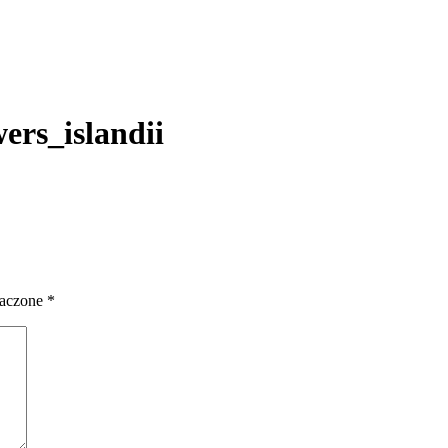
ers_islandii
naczone
*