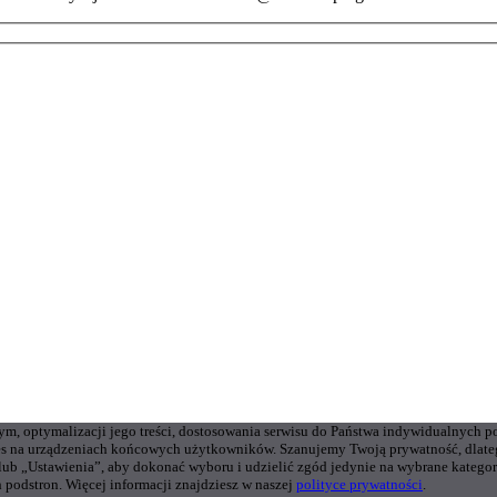
wym, optymalizacji jego treści, dostosowania serwisu do Państwa indywidualnych p
s na urządzeniach końcowych użytkowników. Szanujemy Twoją prywatność, dlateg
 lub „Ustawienia”, aby dokonać wyboru i udzielić zgód jedynie na wybrane kate
 podstron. Więcej informacji znajdziesz w naszej
polityce prywatności
.