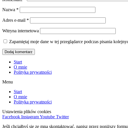
Nazwa
*
Adres e-mail
*
Witryna internetowa
Zapamiętaj moje dane w tej przeglądarce podczas pisania kolejny
Start
O mnie
Polityka prywatności
Menu
Start
O mnie
Polityka prywatności
Ustawienia plików cookies
Facebook
Instagram
Youtube
Twitter
Jeśli chciałbyś się ze mną skontaktować, napisz przez poniższy form