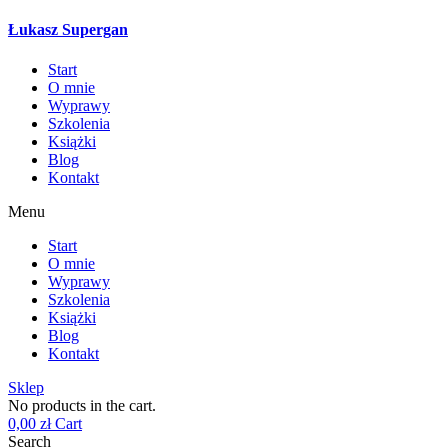
Łukasz Supergan
Start
O mnie
Wyprawy
Szkolenia
Książki
Blog
Kontakt
Menu
Start
O mnie
Wyprawy
Szkolenia
Książki
Blog
Kontakt
Sklep
No products in the cart.
0,00
zł
Cart
Search