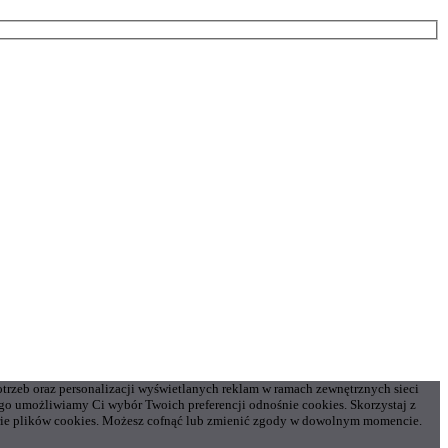
otrzeb oraz personalizacji wyświetlanych reklam w ramach zewnętrznych sieci
o umożliwiamy Ci wybór Twoich preferencji odnośnie cookies. Skorzystaj z
gorie plików cookies. Możesz cofnąć lub zmienić zgody w dowolnym momencie.