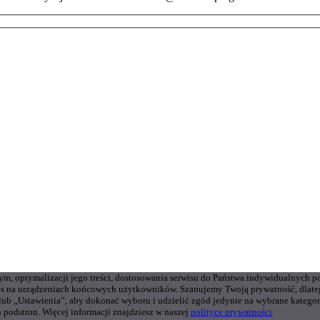
wym, optymalizacji jego treści, dostosowania serwisu do Państwa indywidualnych p
s na urządzeniach końcowych użytkowników. Szanujemy Twoją prywatność, dlateg
 lub „Ustawienia”, aby dokonać wyboru i udzielić zgód jedynie na wybrane kate
 podstron. Więcej informacji znajdziesz w naszej
polityce prywatności
.