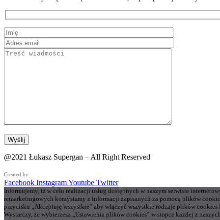
@2021 Łukasz Supergan – All Right Reserved
Created by
Facebook
Instagram
Youtube
Twitter
Informujemy, iż w celu realizacji usług dostępnych w naszym serwisie interneto
remarketingowych korzystamy z informacji zapisanych za pomocą plików cookie
przycisku „Akceptuję wszystkie” aby włączyć wszystkie rodzaje plików cookies
Wystarczy, że wybierzesz „Ustawienia plików cookies” w stopce każdej z naszych