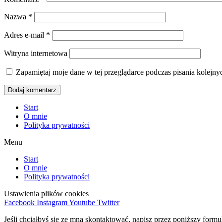
Nazwa
*
Adres e-mail
*
Witryna internetowa
Zapamiętaj moje dane w tej przeglądarce podczas pisania kolejny
Start
O mnie
Polityka prywatności
Menu
Start
O mnie
Polityka prywatności
Ustawienia plików cookies
Facebook
Instagram
Youtube
Twitter
Jeśli chciałbyś się ze mną skontaktować, napisz przez poniższy form