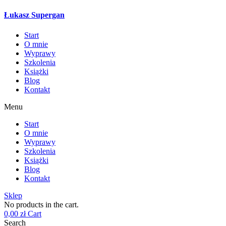
Łukasz Supergan
Start
O mnie
Wyprawy
Szkolenia
Książki
Blog
Kontakt
Menu
Start
O mnie
Wyprawy
Szkolenia
Książki
Blog
Kontakt
Sklep
No products in the cart.
0,00
zł
Cart
Search