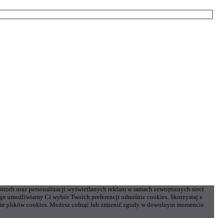
otrzeb oraz personalizacji wyświetlanych reklam w ramach zewnętrznych sieci
o umożliwiamy Ci wybór Twoich preferencji odnośnie cookies. Skorzystaj z
gorie plików cookies. Możesz cofnąć lub zmienić zgody w dowolnym momencie.