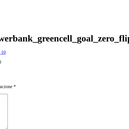
werbank_greencell_goal_zero_fl
0
naczone
*