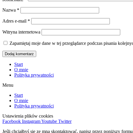
Nazwa
*
Adres e-mail
*
Witryna internetowa
Zapamiętaj moje dane w tej przeglądarce podczas pisania kolejny
Start
O mnie
Polityka prywatności
Menu
Start
O mnie
Polityka prywatności
Ustawienia plików cookies
Facebook
Instagram
Youtube
Twitter
Jeśli chciałbyś się ze mną skontaktować, napisz przez poniższy form