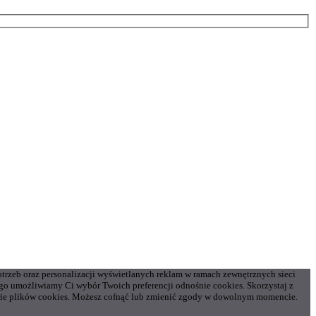
otrzeb oraz personalizacji wyświetlanych reklam w ramach zewnętrznych sieci
o umożliwiamy Ci wybór Twoich preferencji odnośnie cookies. Skorzystaj z
gorie plików cookies. Możesz cofnąć lub zmienić zgody w dowolnym momencie.