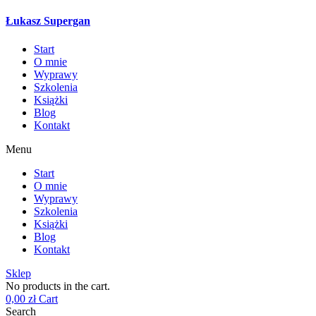
Łukasz Supergan
Start
O mnie
Wyprawy
Szkolenia
Książki
Blog
Kontakt
Menu
Start
O mnie
Wyprawy
Szkolenia
Książki
Blog
Kontakt
Sklep
No products in the cart.
0,00
zł
Cart
Search