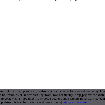
wym, optymalizacji jego treści, dostosowania serwisu do Państwa indywidualnych p
s na urządzeniach końcowych użytkowników. Szanujemy Twoją prywatność, dlateg
 lub „Ustawienia”, aby dokonać wyboru i udzielić zgód jedynie na wybrane kate
 podstron. Więcej informacji znajdziesz w naszej
polityce prywatności
.