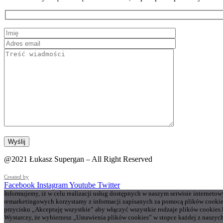
@2021 Łukasz Supergan – All Right Reserved
Created by
Facebook
Instagram
Youtube
Twitter
Informujemy, iż w celu realizacji usług dostępnych w naszym serwisie interneto
remarketingowych korzystamy z informacji zapisanych za pomocą plików cookie
przycisku „Akceptuję wszystkie” aby włączyć wszystkie rodzaje plików cookies
Wystarczy, że wybierzesz „Ustawienia plików cookies” w stopce każdej z naszych