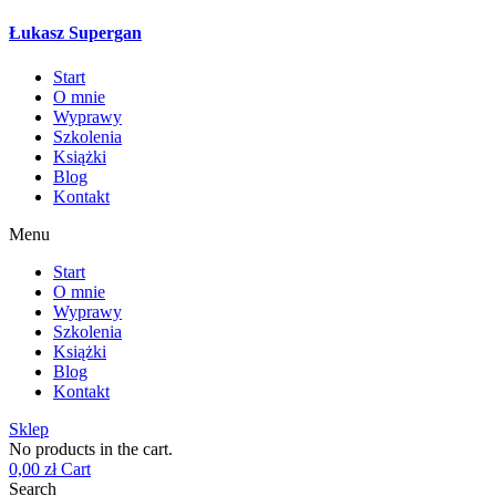
Łukasz Supergan
Start
O mnie
Wyprawy
Szkolenia
Książki
Blog
Kontakt
Menu
Start
O mnie
Wyprawy
Szkolenia
Książki
Blog
Kontakt
Sklep
No products in the cart.
0,00
zł
Cart
Search