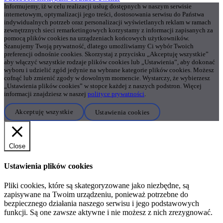
Informujemy, iż w celu realizacji usług dostępnych w naszym serwisie
internetowym, optymalizacji jego treści, dostosowania serwisu do Państwa
indywidualnych potrzeb oraz personalizacji wyświetlanych reklam w ramach
zewnętrznych sieci remarketingowych korzystamy z informacji zapisanych za
pomocą plików cookies na urządzeniach końcowych użytkowników.
Szanujemy Twoją prywatność, dlatego umożliwiamy Ci wybór Twoich
preferencji odnośnie cookies. Skorzystaj z przycisku „Akceptuję wszystkie”
aby włączyć wszystkie rodzaje plików cookies lub „Ustawienia”, aby dokonać
wyboru i udzielić zgód jedynie na wybrane kategorie plików cookies. Możesz
cofnąć lub zmienić zgody w dowolnym momencie. Wystarczy, że wybierzesz
„Ustawienia plików cookies” w stopce każdej z naszych podstron. Więcej
informacji znajdziesz w naszej
polityce prywatności
.
Akceptuję wszystkie
Ustawienia cookies
Close
Ustawienia plików cookies
Pliki cookies, które są skategoryzowane jako niezbędne, są
zapisywane na Twoim urządzeniu, ponieważ potrzebne do
bezpiecznego działania naszego serwisu i jego podstawowych
funkcji. Są one zawsze aktywne i nie możesz z nich zrezygnować.