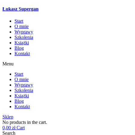
Łukasz Supergan
Start
O mnie
Wyprawy
Szkolenia
Książki
Blog
Kontakt
Menu
Start
O mnie
Wyprawy
Szkolenia
Książki
Blog
Kontakt
Sklep
No products in the cart.
0,00
zł
Cart
Search