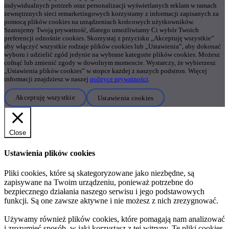
indywidualnych potrzeb oraz personalizacji wyświetlanych reklam w ramach
zewnętrznych sieci remarketingowych korzystamy z informacji zapisanych za
pomocą plików cookies na urządzeniach końcowych użytkowników.
Szanujemy Twoją prywatność, dlatego umożliwiamy Ci wybór Twoich
preferencji odnośnie cookies. Skorzystaj z przycisku „Akceptuję wszystkie”
aby włączyć wszystkie rodzaje plików cookies lub „Ustawienia”, aby dokonać
wyboru i udzielić zgód jedynie na wybrane kategorie plików cookies. Możesz
cofnąć lub zmienić zgody w dowolnym momencie. Wystarczy, że wybierzesz
„Ustawienia plików cookies” w stopce każdej z naszych podstron. Więcej
informacji znajdziesz w naszej
polityce prywatności
.
Akceptuję wszystkie
Ustawienia cookies
Close
Ustawienia plików cookies
Pliki cookies, które są skategoryzowane jako niezbędne, są
zapisywane na Twoim urządzeniu, ponieważ potrzebne do
bezpiecznego działania naszego serwisu i jego podstawowych
funkcji. Są one zawsze aktywne i nie możesz z nich zrezygnować.
Używamy również plików cookies, które pomagają nam analizować
i zrozumieć sposób, w jaki korzystasz z tej witryny. Te pliki cookies