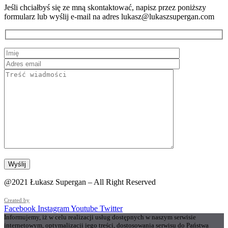
Jeśli chciałbyś się ze mną skontaktować, napisz przez poniższy
formularz lub wyślij e-mail na adres lukasz@lukaszsupergan.com
@2021 Łukasz Supergan – All Right Reserved
Created by
Facebook
Instagram
Youtube
Twitter
Informujemy, iż w celu realizacji usług dostępnych w naszym serwisie
internetowym, optymalizacji jego treści, dostosowania serwisu do Państwa