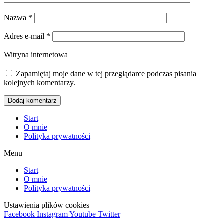
Nazwa
*
Adres e-mail
*
Witryna internetowa
Zapamiętaj moje dane w tej przeglądarce podczas pisania
kolejnych komentarzy.
Start
O mnie
Polityka prywatności
Menu
Start
O mnie
Polityka prywatności
Ustawienia plików cookies
Facebook
Instagram
Youtube
Twitter