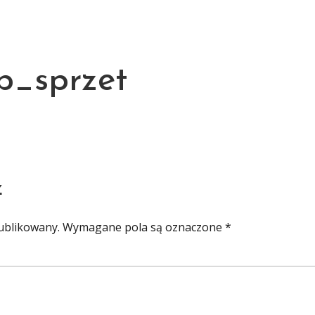
O MNIE
WYPRAWY
SZKOLENIA
KSIĄŻKI
BLOG
KONTA
p_sprzet
z
ublikowany.
Wymagane pola są oznaczone
*