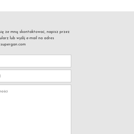
ś się ze mną skontaktować, napisz przez
larz lub wyślij e-mail na adres
zsupergan.com