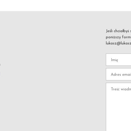
Jeśli chciałby
poniższy formu
lukasz@lukas
s