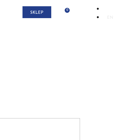
PL
KT
SKLEP
EN