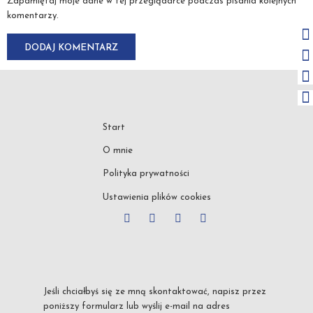
Zapamiętaj moje dane w tej przeglądarce podczas pisania kolejnych
komentarzy.
Start
O mnie
Polityka prywatności
Ustawienia plików cookies
Jeśli chciałbyś się ze mną skontaktować, napisz przez
poniższy formularz lub wyślij e-mail na adres