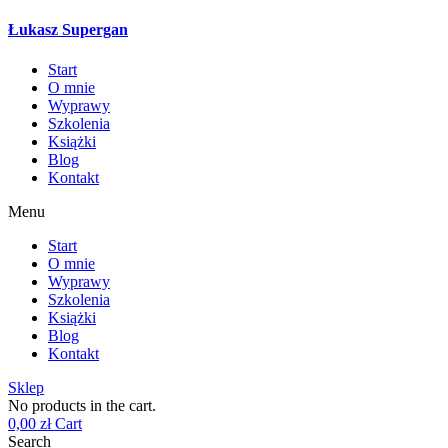
Łukasz Supergan
Start
O mnie
Wyprawy
Szkolenia
Książki
Blog
Kontakt
Menu
Start
O mnie
Wyprawy
Szkolenia
Książki
Blog
Kontakt
Sklep
No products in the cart.
0,00
zł
Cart
Search