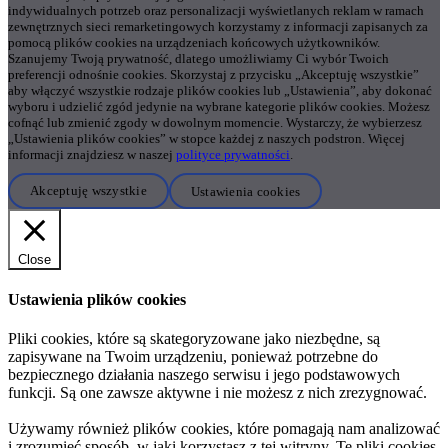
indywidualnych potrzeb oraz personalizacji wyświetlanych reklam w ramach
zewnętrznych sieci remarketingowych korzystamy z informacji zapisanych za
pomocą plików cookies na urządzeniach końcowych użytkowników.
Szanujemy Twoją prywatność, dlatego umożliwiamy Ci wybór Twoich
preferencji odnośnie cookies. Skorzystaj z przycisku „Akceptuję wszystkie”
aby włączyć wszystkie rodzaje plików cookies lub „Ustawienia”, aby dokonać
wyboru i udzielić zgód jedynie na wybrane kategorie plików cookies. Możesz
cofnąć lub zmienić zgody w dowolnym momencie. Wystarczy, że wybierzesz
„Ustawienia plików cookies” w stopce każdej z naszych podstron. Więcej
informacji znajdziesz w naszej
polityce prywatności
.
Akceptuję wszystkie
Ustawienia cookies
Close
Ustawienia plików cookies
Pliki cookies, które są skategoryzowane jako niezbędne, są
zapisywane na Twoim urządzeniu, ponieważ potrzebne do
bezpiecznego działania naszego serwisu i jego podstawowych
funkcji. Są one zawsze aktywne i nie możesz z nich zrezygnować.
Używamy również plików cookies, które pomagają nam analizować
i zrozumieć sposób, w jaki korzystasz z tej witryny. Te pliki cookies