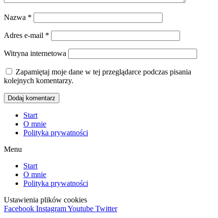
Nazwa
*
Adres e-mail
*
Witryna internetowa
Zapamiętaj moje dane w tej przeglądarce podczas pisania
kolejnych komentarzy.
Start
O mnie
Polityka prywatności
Menu
Start
O mnie
Polityka prywatności
Ustawienia plików cookies
Facebook
Instagram
Youtube
Twitter