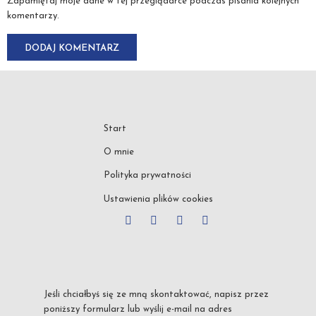
Zapamiętaj moje dane w tej przeglądarce podczas pisania kolejnych
komentarzy.
Start
O mnie
Polityka prywatności
Ustawienia plików cookies
Jeśli chciałbyś się ze mną skontaktować, napisz przez
poniższy formularz lub wyślij e-mail na adres