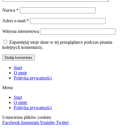
Nazwa
*
Adres e-mail
*
Witryna internetowa
Zapamiętaj moje dane w tej przeglądarce podczas pisania
kolejnych komentarzy.
Start
O mnie
Polityka prywatności
Menu
Start
O mnie
Polityka prywatności
Ustawienia plików cookies
Facebook
Instagram
Youtube
Twitter