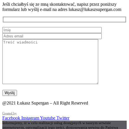
Jeśli chciałbyś się ze mną skontaktować, napisz przez poniższy
formularz lub wyślij e-mail na adres lukasz@lukaszsupergan.com
@2021 Łukasz Supergan – All Right Reserved
Created by
Facebook
Instagram
Youtube
Twitter
Informujemy, iż w celu realizacji usług dostępnych w naszym serwisie
internetowym, optymalizacji jego treści, dostosowania serwisu do Państwa