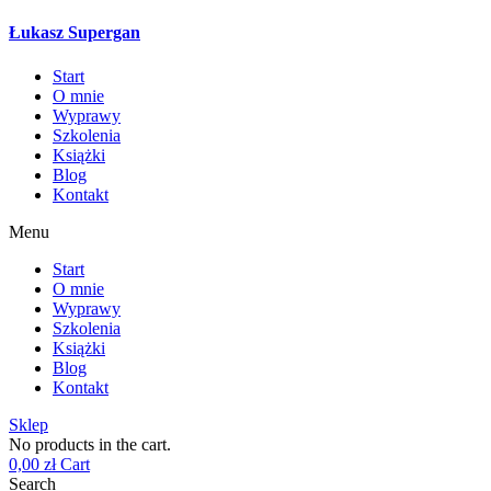
Łukasz Supergan
Start
O mnie
Wyprawy
Szkolenia
Książki
Blog
Kontakt
Menu
Start
O mnie
Wyprawy
Szkolenia
Książki
Blog
Kontakt
Sklep
No products in the cart.
0,00
zł
Cart
Search