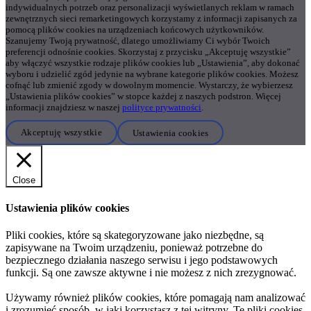
indywidualnych potrzeb oraz personalizacji wyświetlanych reklam w ramach
zewnętrznych sieci remarketingowych korzystamy z informacji zapisanych za
pomocą plików cookies na urządzeniach końcowych użytkowników.
Szanujemy Twoją prywatność, dlatego umożliwiamy Ci wybór Twoich
preferencji odnośnie cookies. Skorzystaj z przycisku „Akceptuję wszystkie”
aby włączyć wszystkie rodzaje plików cookies lub „Ustawienia”, aby dokonać
wyboru i udzielić zgód jedynie na wybrane kategorie plików cookies. Możesz
cofnąć lub zmienić zgody w dowolnym momencie. Wystarczy, że wybierzesz
„Ustawienia plików cookies” w stopce każdej z naszych podstron. Więcej
informacji znajdziesz w naszej
polityce prywatności
.
Akceptuję wszystkie
Ustawienia cookies
Close
Ustawienia plików cookies
Pliki cookies, które są skategoryzowane jako niezbędne, są
zapisywane na Twoim urządzeniu, ponieważ potrzebne do
bezpiecznego działania naszego serwisu i jego podstawowych
funkcji. Są one zawsze aktywne i nie możesz z nich zrezygnować.
Używamy również plików cookies, które pomagają nam analizować
i zrozumieć sposób, w jaki korzystasz z tej witryny. Te pliki cookies