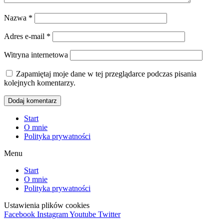
Nazwa
*
Adres e-mail
*
Witryna internetowa
Zapamiętaj moje dane w tej przeglądarce podczas pisania
kolejnych komentarzy.
Start
O mnie
Polityka prywatności
Menu
Start
O mnie
Polityka prywatności
Ustawienia plików cookies
Facebook
Instagram
Youtube
Twitter