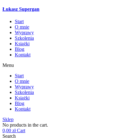
Łukasz Supergan
Start
O mnie
Wyprawy
Szkolenia
Książki
Blog
Kontakt
Menu
Start
O mnie
Wyprawy
Szkolenia
Książki
Blog
Kontakt
Sklep
No products in the cart.
0,00
zł
Cart
Search