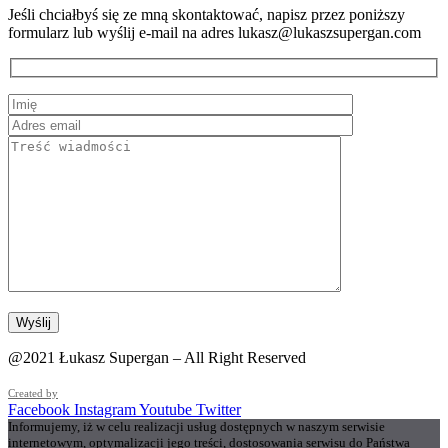
Jeśli chciałbyś się ze mną skontaktować, napisz przez poniższy
formularz lub wyślij e-mail na adres lukasz@lukaszsupergan.com
@2021 Łukasz Supergan – All Right Reserved
Created by
Facebook
Instagram
Youtube
Twitter
Informujemy, iż w celu realizacji usług dostępnych w naszym serwisie
internetowym, optymalizacji jego treści, dostosowania serwisu do Państwa