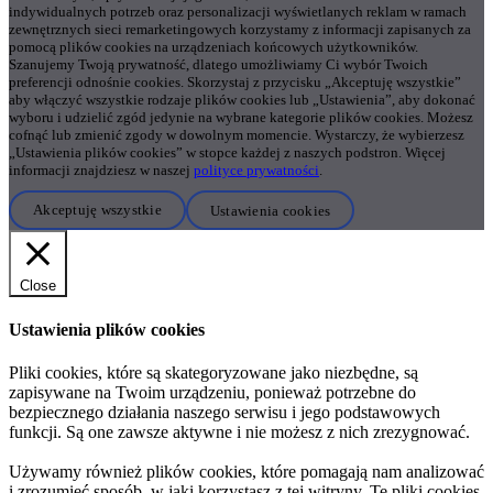
indywidualnych potrzeb oraz personalizacji wyświetlanych reklam w ramach
zewnętrznych sieci remarketingowych korzystamy z informacji zapisanych za
pomocą plików cookies na urządzeniach końcowych użytkowników.
Szanujemy Twoją prywatność, dlatego umożliwiamy Ci wybór Twoich
preferencji odnośnie cookies. Skorzystaj z przycisku „Akceptuję wszystkie”
aby włączyć wszystkie rodzaje plików cookies lub „Ustawienia”, aby dokonać
wyboru i udzielić zgód jedynie na wybrane kategorie plików cookies. Możesz
cofnąć lub zmienić zgody w dowolnym momencie. Wystarczy, że wybierzesz
„Ustawienia plików cookies” w stopce każdej z naszych podstron. Więcej
informacji znajdziesz w naszej
polityce prywatności
.
Akceptuję wszystkie
Ustawienia cookies
Close
Ustawienia plików cookies
Pliki cookies, które są skategoryzowane jako niezbędne, są
zapisywane na Twoim urządzeniu, ponieważ potrzebne do
bezpiecznego działania naszego serwisu i jego podstawowych
funkcji. Są one zawsze aktywne i nie możesz z nich zrezygnować.
Używamy również plików cookies, które pomagają nam analizować
i zrozumieć sposób, w jaki korzystasz z tej witryny. Te pliki cookies