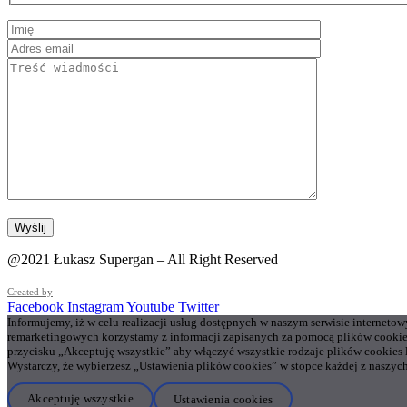
@2021 Łukasz Supergan – All Right Reserved
Created by
Facebook
Instagram
Youtube
Twitter
Informujemy, iż w celu realizacji usług dostępnych w naszym serwisie interneto
remarketingowych korzystamy z informacji zapisanych za pomocą plików cookie
przycisku „Akceptuję wszystkie” aby włączyć wszystkie rodzaje plików cookies
Wystarczy, że wybierzesz „Ustawienia plików cookies” w stopce każdej z naszych
Akceptuję wszystkie
Ustawienia cookies