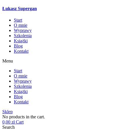
Łukasz Supergan
Start
O mnie
Wyprawy
Szkolenia
Książki
Blog
Kontakt
Menu
Start
O mnie
Wyprawy
Szkolenia
Książki
Blog
Kontakt
Sklep
No products in the cart.
0,00
zł
Cart
Search