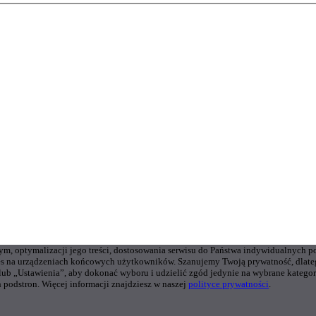
wym, optymalizacji jego treści, dostosowania serwisu do Państwa indywidualnych p
s na urządzeniach końcowych użytkowników. Szanujemy Twoją prywatność, dlateg
 lub „Ustawienia”, aby dokonać wyboru i udzielić zgód jedynie na wybrane kate
 podstron. Więcej informacji znajdziesz w naszej
polityce prywatności
.