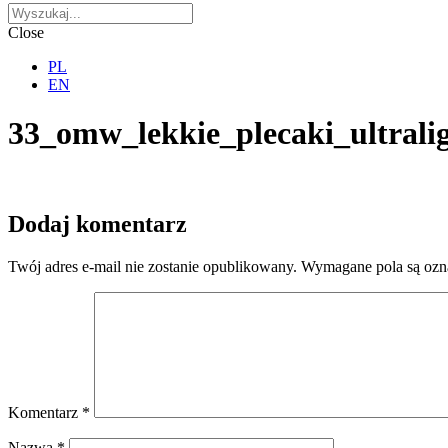
Close
PL
EN
33_omw_lekkie_plecaki_ultrali
Dodaj komentarz
Twój adres e-mail nie zostanie opublikowany.
Wymagane pola są oz
Komentarz
*
Nazwa
*