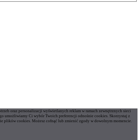
otrzeb oraz personalizacji wyświetlanych reklam w ramach zewnętrznych sieci
o umożliwiamy Ci wybór Twoich preferencji odnośnie cookies. Skorzystaj z
gorie plików cookies. Możesz cofnąć lub zmienić zgody w dowolnym momencie.