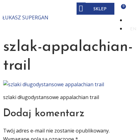
SKLEP
ŁUKASZ SUPERGAN
PL
EN
szlak-appalachian-
trail
szlaki długodystansowe appalachian trail
Dodaj komentarz
Twój adres e-mail nie zostanie opublikowany.
Wymagane pola są oznaczone
*