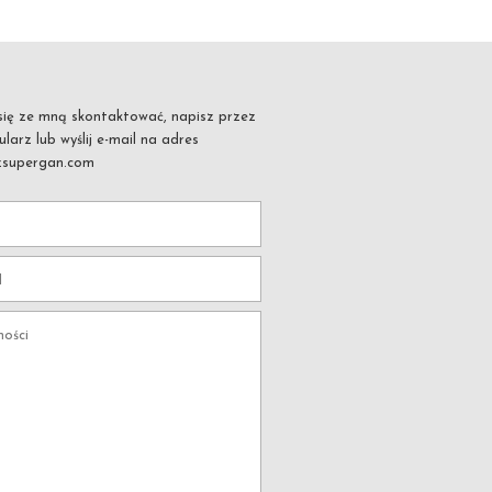
ś się ze mną skontaktować, napisz przez
larz lub wyślij e-mail na adres
zsupergan.com