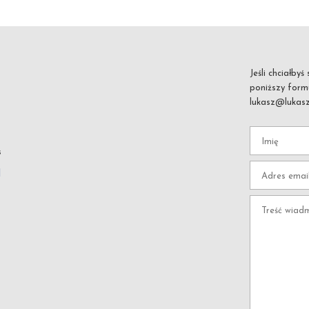
Jeśli chciałby
poniższy formu
lukasz@lukas
s