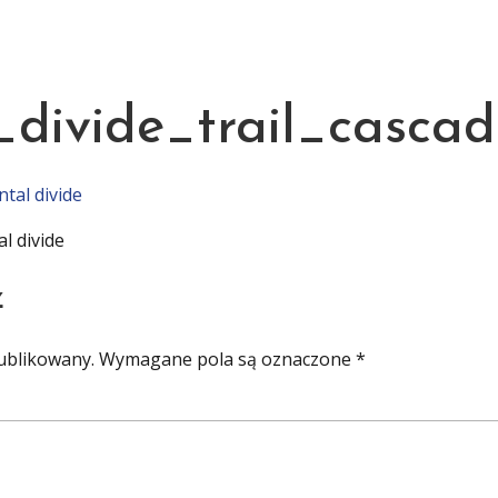
O MNIE
WYPRAWY
SZKOLENIA
KSIĄŻKI
BLOG
KONTA
_divide_trail_cascad
l divide
z
ublikowany.
Wymagane pola są oznaczone
*