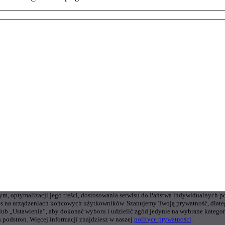
wym, optymalizacji jego treści, dostosowania serwisu do Państwa indywidualnych p
s na urządzeniach końcowych użytkowników. Szanujemy Twoją prywatność, dlateg
 lub „Ustawienia”, aby dokonać wyboru i udzielić zgód jedynie na wybrane kate
 podstron. Więcej informacji znajdziesz w naszej
polityce prywatności
.