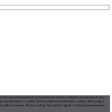
otrzeb oraz personalizacji wyświetlanych reklam w ramach zewnętrznych sieci
o umożliwiamy Ci wybór Twoich preferencji odnośnie cookies. Skorzystaj z
gorie plików cookies. Możesz cofnąć lub zmienić zgody w dowolnym momencie.