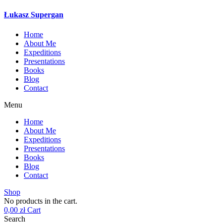
Łukasz Supergan
Home
About Me
Expeditions
Presentations
Books
Blog
Contact
Menu
Home
About Me
Expeditions
Presentations
Books
Blog
Contact
Shop
No products in the cart.
0,00
zł
Cart
Search