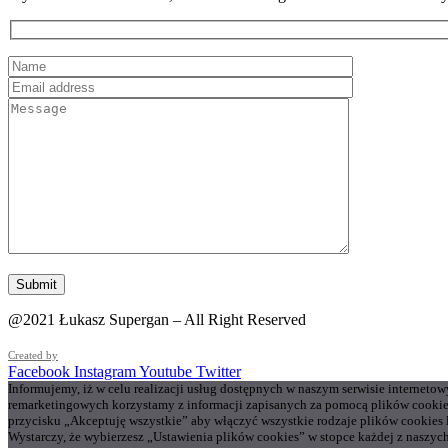
@2021 Łukasz Supergan – All Right Reserved
Created by
Facebook
Instagram
Youtube
Twitter
Informujemy, iż w celu realizacji usług dostępnych w naszym serwisie interneto
remarketingowych korzystamy z informacji zapisanych za pomocą plików cookie
przycisku „Akceptuję wszystkie” aby włączyć wszystkie rodzaje plików cookies
Wystarczy, że wybierzesz „Ustawienia plików cookies” w stopce każdej z naszych