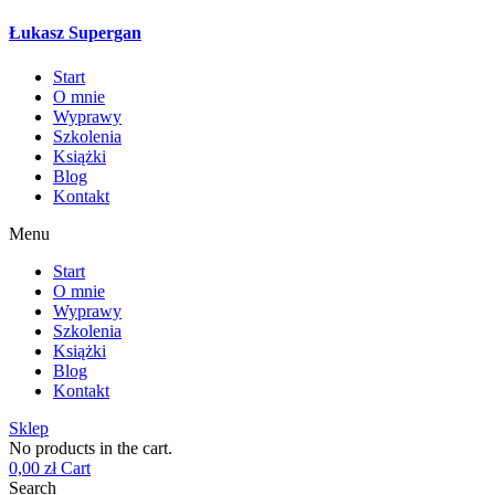
Łukasz Supergan
Start
O mnie
Wyprawy
Szkolenia
Książki
Blog
Kontakt
Menu
Start
O mnie
Wyprawy
Szkolenia
Książki
Blog
Kontakt
Sklep
No products in the cart.
0,00
zł
Cart
Search