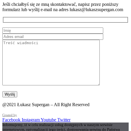
Jeśli chciałbyś się ze mną skontaktować, napisz przez poniższy
formularz lub wyślij e-mail na adres lukasz@lukaszsupergan.com
@2021 Łukasz Supergan – All Right Reserved
Created by
Facebook
Instagram
Youtube
Twitter
Informujemy, iż w celu realizacji usług dostępnych w naszym serwisie
internetowym, optymalizacji jego treści, dostosowania serwisu do Państwa