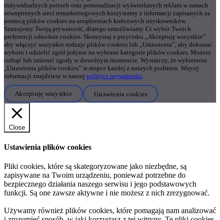
indywidualnych potrzeb oraz personalizacji wyświetlanych reklam w ramach
zewnętrznych sieci remarketingowych korzystamy z informacji zapisanych za
pomocą plików cookies na urządzeniach końcowych użytkowników.
Szanujemy Twoją prywatność, dlatego umożliwiamy Ci wybór Twoich
preferencji odnośnie cookies. Skorzystaj z przycisku „Akceptuję wszystkie”
aby włączyć wszystkie rodzaje plików cookies lub „Ustawienia”, aby dokonać
wyboru i udzielić zgód jedynie na wybrane kategorie plików cookies. Możesz
cofnąć lub zmienić zgody w dowolnym momencie. Wystarczy, że wybierzesz
„Ustawienia plików cookies” w stopce każdej z naszych podstron. Więcej
informacji znajdziesz w naszej
polityce prywatności
.
Akceptuję wszystkie
Ustawienia cookies
Close
Ustawienia plików cookies
Pliki cookies, które są skategoryzowane jako niezbędne, są
zapisywane na Twoim urządzeniu, ponieważ potrzebne do
bezpiecznego działania naszego serwisu i jego podstawowych
funkcji. Są one zawsze aktywne i nie możesz z nich zrezygnować.
Używamy również plików cookies, które pomagają nam analizować
i zrozumieć sposób, w jaki korzystasz z tej witryny. Te pliki cookies