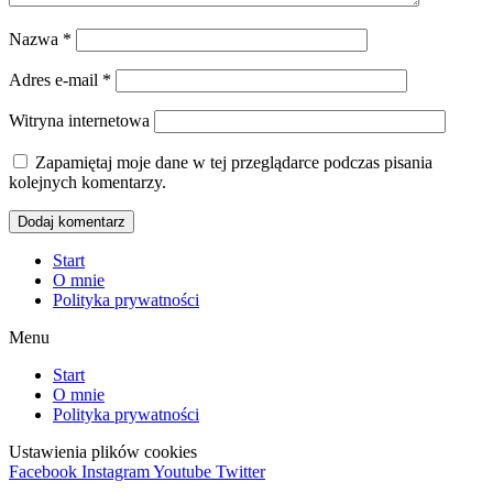
Nazwa
*
Adres e-mail
*
Witryna internetowa
Zapamiętaj moje dane w tej przeglądarce podczas pisania
kolejnych komentarzy.
Start
O mnie
Polityka prywatności
Menu
Start
O mnie
Polityka prywatności
Ustawienia plików cookies
Facebook
Instagram
Youtube
Twitter