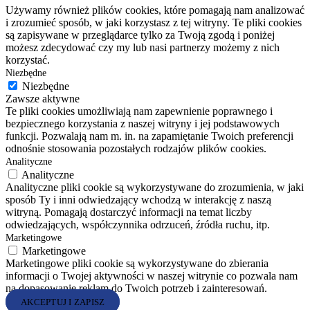
Używamy również plików cookies, które pomagają nam analizować
i zrozumieć sposób, w jaki korzystasz z tej witryny. Te pliki cookies
są zapisywane w przeglądarce tylko za Twoją zgodą i poniżej
możesz zdecydować czy my lub nasi partnerzy możemy z nich
korzystać.
Niezbędne
Niezbędne
Zawsze aktywne
Te pliki cookies umożliwiają nam zapewnienie poprawnego i
bezpiecznego korzystania z naszej witryny i jej podstawowych
funkcji. Pozwalają nam m. in. na zapamiętanie Twoich preferencji
odnośnie stosowania pozostałych rodzajów plików cookies.
Analityczne
Analityczne
Analityczne pliki cookie są wykorzystywane do zrozumienia, w jaki
sposób Ty i inni odwiedzający wchodzą w interakcję z naszą
witryną. Pomagają dostarczyć informacji na temat liczby
odwiedzających, współczynnika odrzuceń, źródła ruchu, itp.
Marketingowe
Marketingowe
Marketingowe pliki cookie są wykorzystywane do zbierania
informacji o Twojej aktywności w naszej witrynie co pozwala nam
na dopasowanie reklam do Twoich potrzeb i zainteresowań.
AKCEPTUJ I ZAPISZ