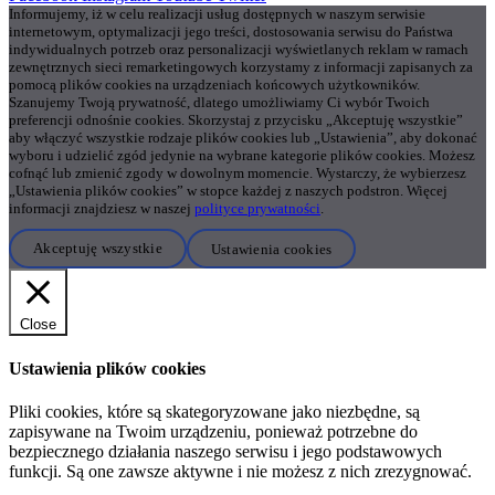
Informujemy, iż w celu realizacji usług dostępnych w naszym serwisie
internetowym, optymalizacji jego treści, dostosowania serwisu do Państwa
indywidualnych potrzeb oraz personalizacji wyświetlanych reklam w ramach
zewnętrznych sieci remarketingowych korzystamy z informacji zapisanych za
pomocą plików cookies na urządzeniach końcowych użytkowników.
Szanujemy Twoją prywatność, dlatego umożliwiamy Ci wybór Twoich
preferencji odnośnie cookies. Skorzystaj z przycisku „Akceptuję wszystkie”
aby włączyć wszystkie rodzaje plików cookies lub „Ustawienia”, aby dokonać
wyboru i udzielić zgód jedynie na wybrane kategorie plików cookies. Możesz
cofnąć lub zmienić zgody w dowolnym momencie. Wystarczy, że wybierzesz
„Ustawienia plików cookies” w stopce każdej z naszych podstron. Więcej
informacji znajdziesz w naszej
polityce prywatności
.
Akceptuję wszystkie
Ustawienia cookies
Close
Ustawienia plików cookies
Pliki cookies, które są skategoryzowane jako niezbędne, są
zapisywane na Twoim urządzeniu, ponieważ potrzebne do
bezpiecznego działania naszego serwisu i jego podstawowych
funkcji. Są one zawsze aktywne i nie możesz z nich zrezygnować.