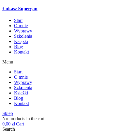
Łukasz Supergan
Start
O mnie
Wyprawy
Szkolenia
Książki
Blog
Kontakt
Menu
Start
O mnie
Wyprawy
Szkolenia
Książki
Blog
Kontakt
Sklep
No products in the cart.
0,00
zł
Cart
Search