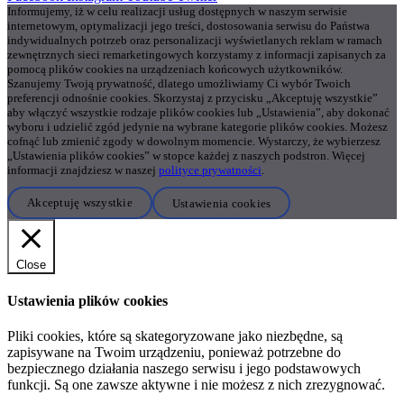
Informujemy, iż w celu realizacji usług dostępnych w naszym serwisie
internetowym, optymalizacji jego treści, dostosowania serwisu do Państwa
indywidualnych potrzeb oraz personalizacji wyświetlanych reklam w ramach
zewnętrznych sieci remarketingowych korzystamy z informacji zapisanych za
pomocą plików cookies na urządzeniach końcowych użytkowników.
Szanujemy Twoją prywatność, dlatego umożliwiamy Ci wybór Twoich
preferencji odnośnie cookies. Skorzystaj z przycisku „Akceptuję wszystkie”
aby włączyć wszystkie rodzaje plików cookies lub „Ustawienia”, aby dokonać
wyboru i udzielić zgód jedynie na wybrane kategorie plików cookies. Możesz
cofnąć lub zmienić zgody w dowolnym momencie. Wystarczy, że wybierzesz
„Ustawienia plików cookies” w stopce każdej z naszych podstron. Więcej
informacji znajdziesz w naszej
polityce prywatności
.
Akceptuję wszystkie
Ustawienia cookies
Close
Ustawienia plików cookies
Pliki cookies, które są skategoryzowane jako niezbędne, są
zapisywane na Twoim urządzeniu, ponieważ potrzebne do
bezpiecznego działania naszego serwisu i jego podstawowych
funkcji. Są one zawsze aktywne i nie możesz z nich zrezygnować.