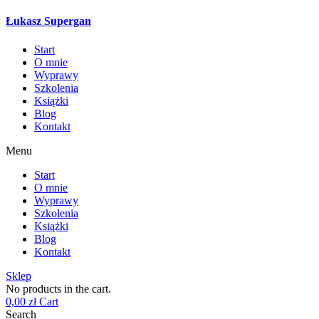
Łukasz Supergan
Start
O mnie
Wyprawy
Szkolenia
Książki
Blog
Kontakt
Menu
Start
O mnie
Wyprawy
Szkolenia
Książki
Blog
Kontakt
Sklep
No products in the cart.
0,00
zł
Cart
Search