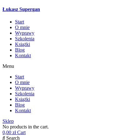
Łukasz Supergan
Start
O mnie
Wyprawy
Szkolenia
Książki
Blog
Kontakt
Menu
Start
O mnie
Wyprawy
Szkolenia
Książki
Blog
Kontakt
Sklep
No products in the cart.
0,00
zł
Cart
Search