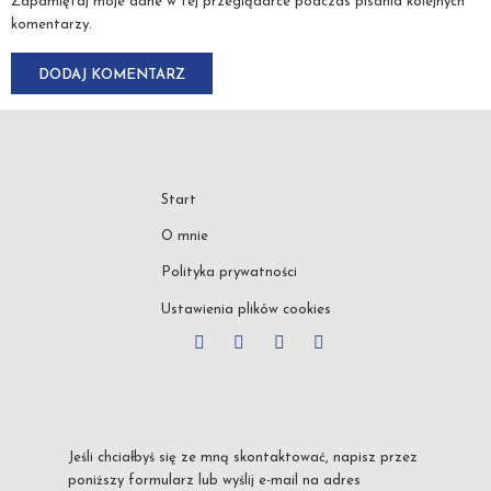
Zapamiętaj moje dane w tej przeglądarce podczas pisania kolejnych
komentarzy.
Start
O mnie
Polityka prywatności
Ustawienia plików cookies
Jeśli chciałbyś się ze mną skontaktować, napisz przez
poniższy formularz lub wyślij e-mail na adres