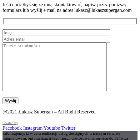
Jeśli chciałbyś się ze mną skontaktować, napisz przez poniższy
formularz lub wyślij e-mail na adres lukasz@lukaszsupergan.com
@2021 Łukasz Supergan – All Right Reserved
Created by
Facebook
Instagram
Youtube
Twitter
Informujemy, iż w celu realizacji usług dostępnych w naszym serwisie
internetowym, optymalizacji jego treści, dostosowania serwisu do Państwa