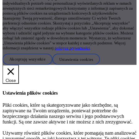
indywidualnych potrzeb oraz personalizacji wyświetlanych reklam w ramach
zewnętrznych sieci remarketingowych korzystamy z informacji zapisanych za
pomocą plików cookies na urządzeniach końcowych użytkowników.
Szanujemy Twoją prywatność, dlatego umożliwiamy Ci wybór Twoich
preferencji odnośnie cookies. Skorzystaj z przycisku „Akceptuję wszystkie”
aby włączyć wszystkie rodzaje plików cookies lub „Ustawienia”, aby dokonać
wyboru i udzielić zgód jedynie na wybrane kategorie plików cookies. Możesz
cofnąć lub zmienić zgody w dowolnym momencie. Wystarczy, że wybierzesz
„Ustawienia plików cookies” w stopce każdej z naszych podstron. Więcej
informacji znajdziesz w naszej
polityce prywatności
.
Akceptuję wszystkie
Ustawienia cookies
Close
Ustawienia plików cookies
Pliki cookies, które są skategoryzowane jako niezbędne, są
zapisywane na Twoim urządzeniu, ponieważ potrzebne do
bezpiecznego działania naszego serwisu i jego podstawowych
funkcji. Są one zawsze aktywne i nie możesz z nich zrezygnować.
Używamy również plików cookies, które pomagają nam analizować
i zrozumieć sposób, w jaki korzystasz z tej witryny. Te pliki cookies