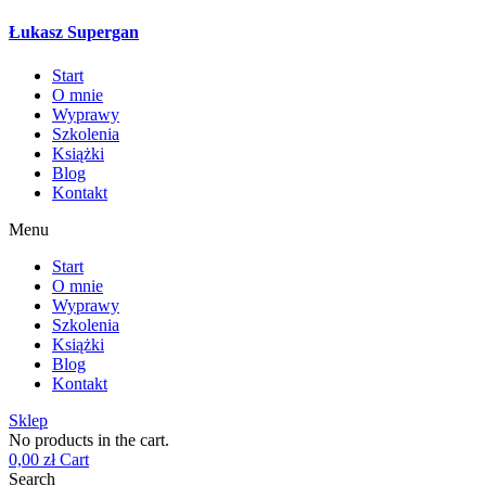
Łukasz Supergan
Start
O mnie
Wyprawy
Szkolenia
Książki
Blog
Kontakt
Menu
Start
O mnie
Wyprawy
Szkolenia
Książki
Blog
Kontakt
Sklep
No products in the cart.
0,00
zł
Cart
Search