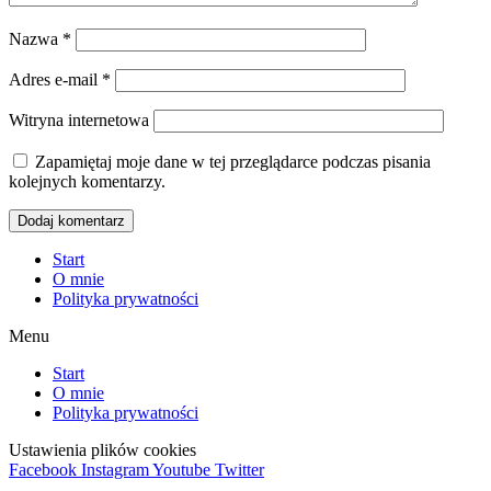
Nazwa
*
Adres e-mail
*
Witryna internetowa
Zapamiętaj moje dane w tej przeglądarce podczas pisania
kolejnych komentarzy.
Start
O mnie
Polityka prywatności
Menu
Start
O mnie
Polityka prywatności
Ustawienia plików cookies
Facebook
Instagram
Youtube
Twitter