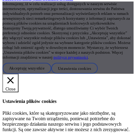
Informujemy, iż w celu realizacji usług dostępnych w naszym serwisie
internetowym, optymalizacji jego treści, dostosowania serwisu do Państwa
indywidualnych potrzeb oraz personalizacji wyświetlanych reklam w ramach
zewnętrznych sieci remarketingowych korzystamy z informacji zapisanych za
pomocą plików cookies na urządzeniach końcowych użytkowników.
Szanujemy Twoją prywatność, dlatego umożliwiamy Ci wybór Twoich
preferencji odnośnie cookies. Skorzystaj z przycisku „Akceptuję wszystkie”
aby włączyć wszystkie rodzaje plików cookies lub „Ustawienia”, aby dokonać
wyboru i udzielić zgód jedynie na wybrane kategorie plików cookies. Możesz
cofnąć lub zmienić zgody w dowolnym momencie. Wystarczy, że wybierzesz
„Ustawienia plików cookies” w stopce każdej z naszych podstron. Więcej
informacji znajdziesz w naszej
polityce prywatności
.
Akceptuję wszystkie
Ustawienia cookies
Close
Ustawienia plików cookies
Pliki cookies, które są skategoryzowane jako niezbędne, są
zapisywane na Twoim urządzeniu, ponieważ potrzebne do
bezpiecznego działania naszego serwisu i jego podstawowych
funkcji. Są one zawsze aktywne i nie możesz z nich zrezygnować.