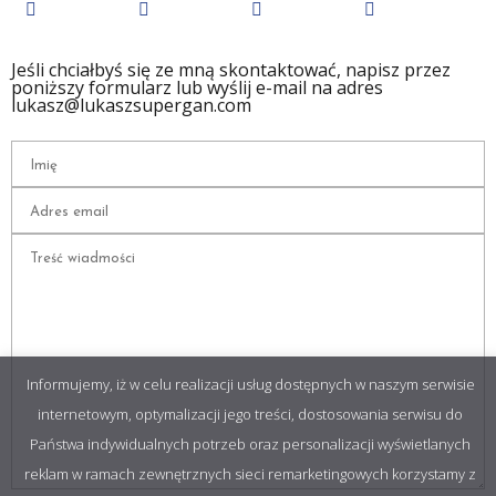
Jeśli chciałbyś się ze mną skontaktować, napisz przez
poniższy formularz lub wyślij e-mail na adres
lukasz@lukaszsupergan.com
Informujemy, iż w celu realizacji usług dostępnych w naszym serwisie
internetowym, optymalizacji jego treści, dostosowania serwisu do
Państwa indywidualnych potrzeb oraz personalizacji wyświetlanych
reklam w ramach zewnętrznych sieci remarketingowych korzystamy z