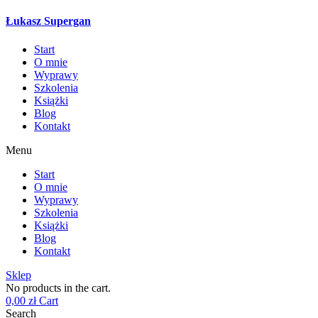
Łukasz Supergan
Start
O mnie
Wyprawy
Szkolenia
Książki
Blog
Kontakt
Menu
Start
O mnie
Wyprawy
Szkolenia
Książki
Blog
Kontakt
Sklep
No products in the cart.
0,00
zł
Cart
Search