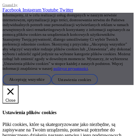
Created by
Facebook
Instagram
Youtube
Twitter
Informujemy, iż w celu realizacji usług dostępnych w naszym serwisie
internetowym, optymalizacji jego treści, dostosowania serwisu do Państwa
indywidualnych potrzeb oraz personalizacji wyświetlanych reklam w ramach
zewnętrznych sieci remarketingowych korzystamy z informacji zapisanych za
pomocą plików cookies na urządzeniach końcowych użytkowników.
Szanujemy Twoją prywatność, dlatego umożliwiamy Ci wybór Twoich
preferencji odnośnie cookies. Skorzystaj z przycisku „Akceptuję wszystkie”
aby włączyć wszystkie rodzaje plików cookies lub „Ustawienia”, aby dokonać
wyboru i udzielić zgód jedynie na wybrane kategorie plików cookies. Możesz
cofnąć lub zmienić zgody w dowolnym momencie. Wystarczy, że wybierzesz
„Ustawienia plików cookies” w stopce każdej z naszych podstron. Więcej
informacji znajdziesz w naszej
polityce prywatności
.
Akceptuję wszystkie
Ustawienia cookies
Close
Ustawienia plików cookies
Pliki cookies, które są skategoryzowane jako niezbędne, są
zapisywane na Twoim urządzeniu, ponieważ potrzebne do
bezpiecznego działania naszego serwisu i jego podstawowych