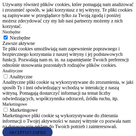
Używamy również plików cookies, które pomagają nam analizować
i zrozumieć sposób, w jaki korzystasz z tej witryny. Te pliki cookies
są zapisywane w przeglądarce tylko za Twoją zgodą i poniżej
możesz zdecydować czy my lub nasi partnerzy możemy z nich
korzystać.
Niezbędne
Niezbędne
Zawsze aktywne
Te pliki cookies umożliwiają nam zapewnienie poprawnego i
bezpiecznego korzystania z naszej witryny i jej podstawowych
funkcji. Pozwalają nam m. in. na zapamiętanie Twoich preferencji
odnośnie stosowania pozostałych rodzajów plików cookies.
Analityczne
Analityczne
Analityczne pliki cookie są wykorzystywane do zrozumienia, w jaki
sposób Ty i inni odwiedzający wchodzą w interakcję z naszą
witryną. Pomagają dostarczyć informacji na temat liczby
odwiedzających, współczynnika odrzuceń, źródła ruchu, itp.
Marketingowe
Marketingowe
Marketingowe pliki cookie są wykorzystywane do zbierania
informacji o Twojej aktywności w naszej witrynie co pozwala nam
na dopasowanie reklam do Twoich potrzeb i zainteresowań.
AKCEPTUJ I ZAPISZ