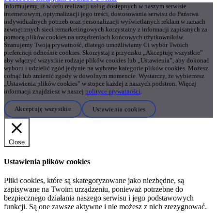
Informujemy, iż w celu realizacji usług dostępnych w naszym serwisie
internetowym, optymalizacji jego treści, dostosowania serwisu do Państwa
indywidualnych potrzeb oraz personalizacji wyświetlanych reklam w ramach
zewnętrznych sieci remarketingowych korzystamy z informacji zapisanych za
pomocą plików cookies na urządzeniach końcowych użytkowników.
Szanujemy Twoją prywatność, dlatego umożliwiamy Ci wybór Twoich
preferencji odnośnie cookies. Skorzystaj z przycisku „Akceptuję wszystkie”
aby włączyć wszystkie rodzaje plików cookies lub „Ustawienia”, aby dokonać
wyboru i udzielić zgód jedynie na wybrane kategorie plików cookies. Możesz
cofnąć lub zmienić zgody w dowolnym momencie. Wystarczy, że wybierzesz
„Ustawienia plików cookies” w stopce każdej z naszych podstron. Więcej
informacji znajdziesz w naszej
polityce prywatności
.
Akceptuję wszystkie
Ustawienia cookies
Close
Ustawienia plików cookies
Pliki cookies, które są skategoryzowane jako niezbędne, są
zapisywane na Twoim urządzeniu, ponieważ potrzebne do
bezpiecznego działania naszego serwisu i jego podstawowych
funkcji. Są one zawsze aktywne i nie możesz z nich zrezygnować.