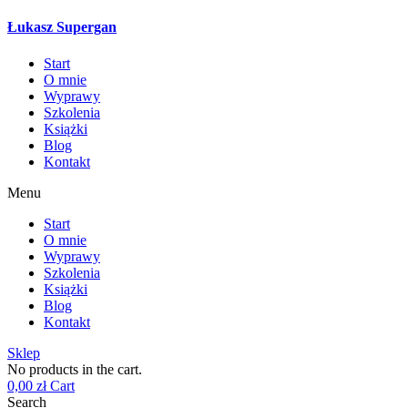
Łukasz Supergan
Start
O mnie
Wyprawy
Szkolenia
Książki
Blog
Kontakt
Menu
Start
O mnie
Wyprawy
Szkolenia
Książki
Blog
Kontakt
Sklep
No products in the cart.
0,00
zł
Cart
Search