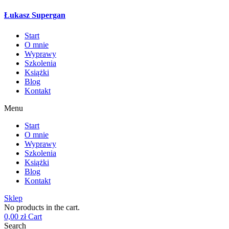
Łukasz Supergan
Start
O mnie
Wyprawy
Szkolenia
Książki
Blog
Kontakt
Menu
Start
O mnie
Wyprawy
Szkolenia
Książki
Blog
Kontakt
Sklep
No products in the cart.
0,00
zł
Cart
Search