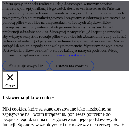
Informujemy, iż w celu realizacji usług dostępnych w naszym serwisie
internetowym, optymalizacji jego treści, dostosowania serwisu do Państwa
indywidualnych potrzeb oraz personalizacji wyświetlanych reklam w ramach
zewnętrznych sieci remarketingowych korzystamy z informacji zapisanych za
pomocą plików cookies na urządzeniach końcowych użytkowników.
Szanujemy Twoją prywatność, dlatego umożliwiamy Ci wybór Twoich
preferencji odnośnie cookies. Skorzystaj z przycisku „Akceptuję wszystkie”
aby włączyć wszystkie rodzaje plików cookies lub „Ustawienia”, aby dokonać
wyboru i udzielić zgód jedynie na wybrane kategorie plików cookies. Możesz
cofnąć lub zmienić zgody w dowolnym momencie. Wystarczy, że wybierzesz
„Ustawienia plików cookies” w stopce każdej z naszych podstron. Więcej
informacji znajdziesz w naszej
polityce prywatności
.
Akceptuję wszystkie
Ustawienia cookies
Close
Ustawienia plików cookies
Pliki cookies, które są skategoryzowane jako niezbędne, są
zapisywane na Twoim urządzeniu, ponieważ potrzebne do
bezpiecznego działania naszego serwisu i jego podstawowych
funkcji. Są one zawsze aktywne i nie możesz z nich zrezygnować.