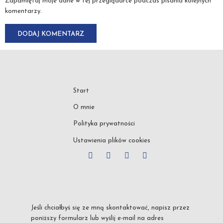
Zapamiętaj moje dane w tej przeglądarce podczas pisania kolejnych
komentarzy.
Start
O mnie
Polityka prywatności
Ustawienia plików cookies
Jeśli chciałbyś się ze mną skontaktować, napisz przez
poniższy formularz lub wyślij e-mail na adres