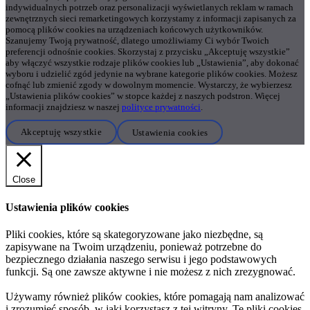
indywidualnych potrzeb oraz personalizacji wyświetlanych reklam w ramach
zewnętrznych sieci remarketingowych korzystamy z informacji zapisanych za
pomocą plików cookies na urządzeniach końcowych użytkowników.
Szanujemy Twoją prywatność, dlatego umożliwiamy Ci wybór Twoich
preferencji odnośnie cookies. Skorzystaj z przycisku „Akceptuję wszystkie”
aby włączyć wszystkie rodzaje plików cookies lub „Ustawienia”, aby dokonać
wyboru i udzielić zgód jedynie na wybrane kategorie plików cookies. Możesz
cofnąć lub zmienić zgody w dowolnym momencie. Wystarczy, że wybierzesz
„Ustawienia plików cookies” w stopce każdej z naszych podstron. Więcej
informacji znajdziesz w naszej
polityce prywatności
.
Akceptuję wszystkie
Ustawienia cookies
Close
Ustawienia plików cookies
Pliki cookies, które są skategoryzowane jako niezbędne, są
zapisywane na Twoim urządzeniu, ponieważ potrzebne do
bezpiecznego działania naszego serwisu i jego podstawowych
funkcji. Są one zawsze aktywne i nie możesz z nich zrezygnować.
Używamy również plików cookies, które pomagają nam analizować
i zrozumieć sposób, w jaki korzystasz z tej witryny. Te pliki cookies