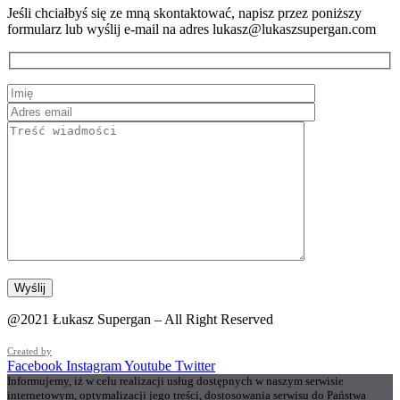
Jeśli chciałbyś się ze mną skontaktować, napisz przez poniższy
formularz lub wyślij e-mail na adres lukasz@lukaszsupergan.com
@2021 Łukasz Supergan – All Right Reserved
Created by
Facebook
Instagram
Youtube
Twitter
Informujemy, iż w celu realizacji usług dostępnych w naszym serwisie
internetowym, optymalizacji jego treści, dostosowania serwisu do Państwa