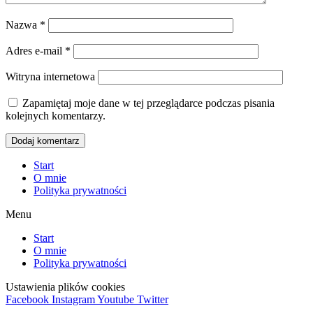
Nazwa
*
Adres e-mail
*
Witryna internetowa
Zapamiętaj moje dane w tej przeglądarce podczas pisania
kolejnych komentarzy.
Start
O mnie
Polityka prywatności
Menu
Start
O mnie
Polityka prywatności
Ustawienia plików cookies
Facebook
Instagram
Youtube
Twitter