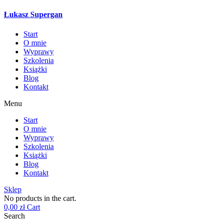
Łukasz Supergan
Start
O mnie
Wyprawy
Szkolenia
Książki
Blog
Kontakt
Menu
Start
O mnie
Wyprawy
Szkolenia
Książki
Blog
Kontakt
Sklep
No products in the cart.
0,00
zł
Cart
Search